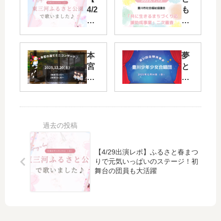
4/2
も
9
に
出
生
演
き
レ
る
本
夢
ポ
ま
宮
と
】
ち
の
未
ふ
づ
湯
来
る
く
ミ
を
さ
り
ニ
歌
と
応
コ
声
春
援
ン
に
ま
助
サ
の
つ
成
【4/29出演レポ】ふるさと春まつ
ー
せ
り
事
りで元気いっぱいのステージ！初
ト
て
舞台の団員も大活躍
で
業
終
｜
元
了
定
気
第
し
期
い
二
ま
演
っ
次
し
奏